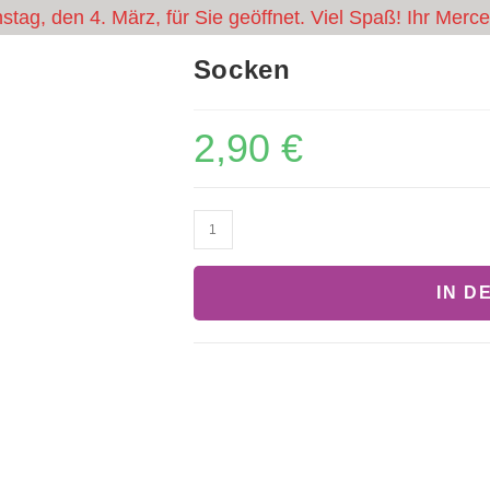
tag, den 4. März, für Sie geöffnet. Viel Spaß! Ihr Mer
Socken
FUN-ARENA
GUTS
2,90
€
IN D