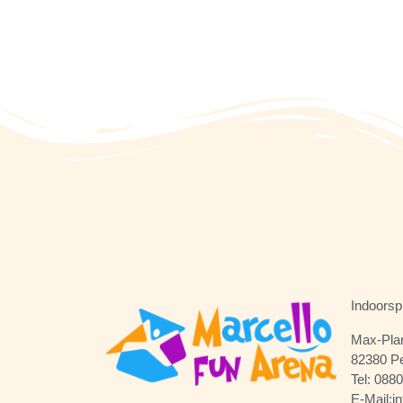
Indoorsp
Max-Plan
82380 P
Tel: 088
E-Mail:i