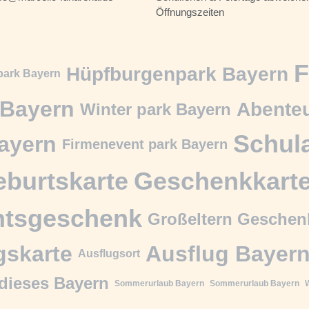
Öffnungszeiten
F
Hüpfburgenpark Bayern
park Bayern
Bayern
Abenteu
Winter park Bayern
Schul
ayern
Firmenevent park Bayern
burtskarte
Geschenkkart
htsgeschenk
Großeltern Geschen
gskarte
Ausflug Bayer
Ausflugsort
dieses Bayern
Sommerurlaub Bayern
Sommerurlaub Bayern
W