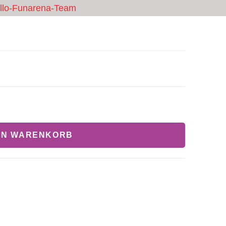
cello-Funarena-Team
CHEINE
GASTRO
PREISE & BUCHUNG
KONTAKT
EN WARENKORB