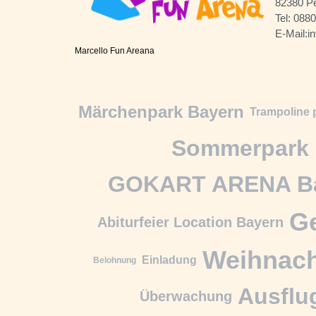
82380 P
Tel: 088
E-Mail:i
Marcello Fun Areana
Märchenpark Bayern
Trampoline 
Sommerpark 
GOKART ARENA B
Ge
Abiturfeier Location Bayern
Weihnac
Einladung
Belohnung
Ausflu
Überwachung