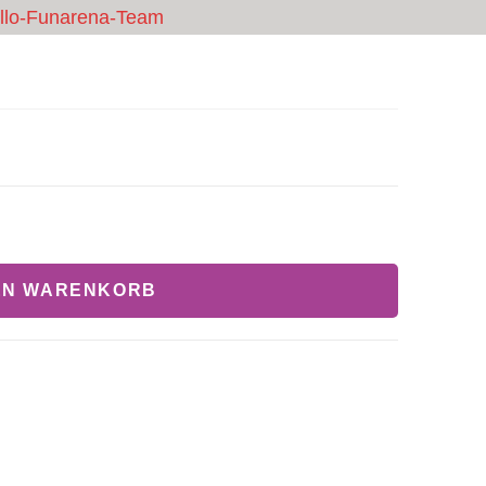
cello-Funarena-Team
CHEINE
GASTRO
PREISE & BUCHUNG
KONTAKT
EN WARENKORB