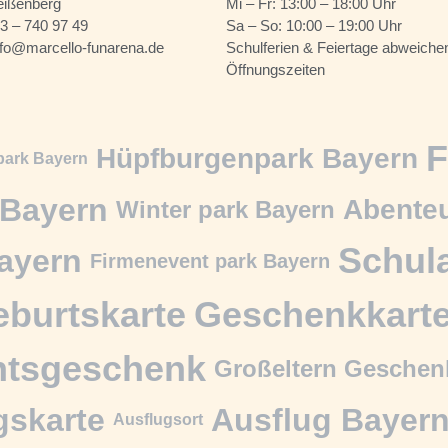
eißenberg
Mi – Fr: 13:00 – 18:00 Uhr
03 – 740 97 49
Sa – So: 10:00 – 19:00 Uhr
nfo@marcello-funarena.de
Schulferien & Feiertage abweiche
Öffnungszeiten
F
Hüpfburgenpark Bayern
park Bayern
Bayern
Abenteu
Winter park Bayern
Schul
ayern
Firmenevent park Bayern
burtskarte
Geschenkkart
htsgeschenk
Großeltern Geschen
gskarte
Ausflug Bayer
Ausflugsort