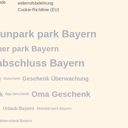
nde
widerrufsbelehrung
Cookie-Richtlinie (EU)
unpark park Bayern
er park Bayern
abschluss Bayern
e
Geschenk Überwachung
Gutschein
Oma Geschenk
k
Opa Geschenk
n
Urlaub Bayern
Aktivität park Bayern
interurlaub Bayern