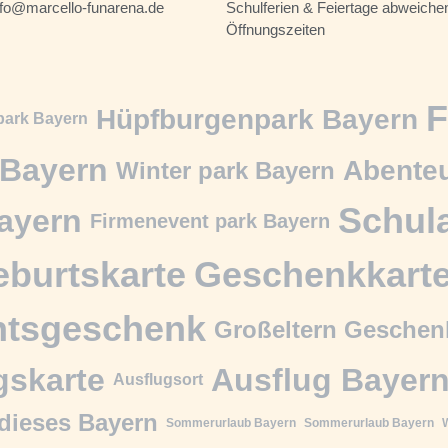
nfo@marcello-funarena.de
Schulferien & Feiertage abweiche
Öffnungszeiten
F
Hüpfburgenpark Bayern
park Bayern
Bayern
Abenteu
Winter park Bayern
Schul
ayern
Firmenevent park Bayern
burtskarte
Geschenkkart
htsgeschenk
Großeltern Geschen
gskarte
Ausflug Bayer
Ausflugsort
dieses Bayern
Sommerurlaub Bayern
Sommerurlaub Bayern
W