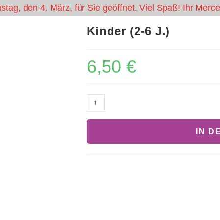
tag, den 4. März, für Sie geöffnet. Viel Spaß! Ihr Mer
Kinder (2-6 J.)
FUN-ARENA
GUTS
6,50
€
IN D