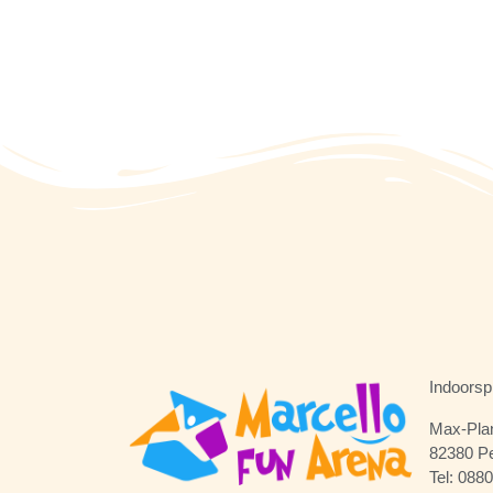
Indoorsp
Max-Plan
82380 P
Tel: 088