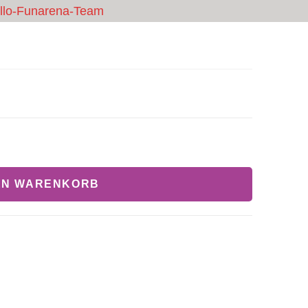
cello-Funarena-Team
CHEINE
GASTRO
PREISE & BUCHUNG
KONTAKT
EN WARENKORB