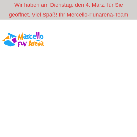
Wir haben am Dienstag, den 4. März, für Sie
geöffnet. Viel Spaß! Ihr Mercello-Funarena-Team
MENÜ